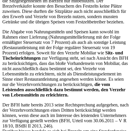
die Sitzgelegenheiten im Bierzelt nur mitbenutzen. Der
Brezelverkäufer konnte den Besuchern des Festzelts keine Plätze
zuweisen. Diese durften die Sitzplätze auch nicht ausschließlich für
den Erwerb und Verzehr von Brezeln nutzen, sondern mussten
Getränke und die übrigen Speisen vom Festzeltbetreiber beziehen.
Die Abgabe von Nahrungsmitteln und Speisen kann sowohl im
Rahmen einer Lieferung (Nahrungsmittellieferung mit der Folge
ermäßigter Steuersatz von 7 Prozent) als auch als sonstige Leistung
(Restaurantleistung mit der Folge regulärer Steuersatz von 19
Prozent) erfolgen. Soweit für den Verzehr Mobiliar wie
Sitz- und
Tischeinrichtungen
zur Verfügung steht, sei nach Ansicht des BFH
zu berücksichtigen, dass das bloße Vorhandensein von Mobiliar, das
nicht ausschließlich dazu bestimmt sei, den Verzehr von
Lebensmitteln zu erleichtern, nicht als Dienstleistungselement im
Sinne einer Restaurantleistung angesehen werden könne. Es seien
nur die Verzehrvorrichtungen zu berücksichtigen,
die vom
Leistenden ausschließlich dazu bestimmt werden, den Verzehr
von Lebensmitteln zu erleichtern.
Der BFH hatte bereits 2013 seine Rechtsprechung aufgegeben, nach
der Verzehrvorrichtungen eines Dritten berücksichtigt werden
können, wenn diese auch im Interesse des leistenden Unternehmers
zur Verfügung gestellt werden (BFH, Urteil vom 30.06.2011 – V R
18/10, BStBl II 2013, 246).