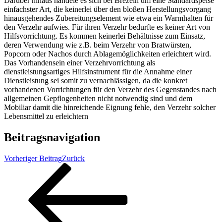
Darüber hinaus handele es sich bei Brezeln um eine Standardspeise
einfachster Art, die keinerlei über den bloßen Herstellungsvorgang
hinausgehendes Zubereitungselement wie etwa ein Warmhalten für
den Verzehr aufwies. Für ihren Verzehr bedurfte es keiner Art von
Hilfsvorrichtung. Es kommen keinerlei Behältnisse zum Einsatz,
deren Verwendung wie z.B. beim Verzehr von Bratwürsten,
Popcorn oder Nachos durch Ablagemöglichkeiten erleichtert wird.
Das Vorhandensein einer Verzehrvorrichtung als
dienstleistungsartiges Hilfsinstrument für die Annahme einer
Dienstleistung sei somit zu vernachlässigen, da die konkret
vorhandenen Vorrichtungen für den Verzehr des Gegenstandes nach
allgemeinen Gepflogenheiten nicht notwendig sind und dem
Mobiliar damit die hinreichende Eignung fehle, den Verzehr solcher
Lebensmittel zu erleichtern
Beitragsnavigation
Vorheriger Beitrag
Zurück