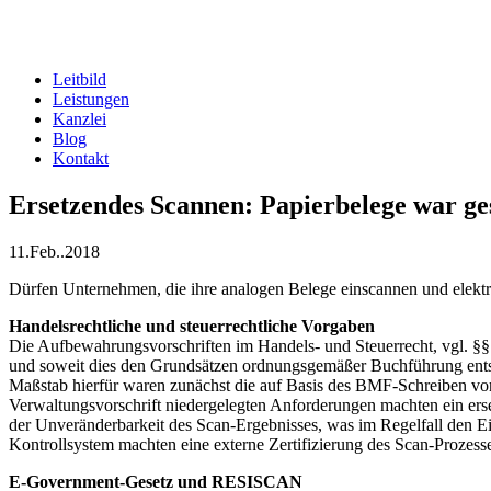
Zum
Inhalt
springen
Leitbild
Leistungen
Kanzlei
Blog
Kontakt
Ersetzendes Scannen: Papierbelege war ge
11.Feb..2018
Dürfen Unternehmen, die ihre analogen Belege einscannen und elektro
Handelsrechtliche und steuerrechtliche Vorgaben
Die Aufbewahrungsvorschriften im Handels- und Steuerrecht, vgl. §
und soweit dies den Grundsätzen ordnungsgemäßer Buchführung entspr
Maßstab hierfür waren zunächst die auf Basis des BMF-Schreiben v
Verwaltungsvorschrift niedergelegten Anforderungen machten ein ers
der Unveränderbarkeit des Scan-Ergebnisses, was im Regelfall den 
Kontrollsystem machten eine externe Zertifizierung des Scan-Prozesse
E-Government-Gesetz und RESISCAN