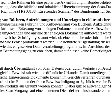
chtliche Rahmen für eine papierlose Aktenführung in Bundesbehörd
ührung, dass die bildliche und inhaltliche Übereinstimmung der Scan-
sche Richtlinie (TR) 03138 „Ersetzendes Scannen“ des Bundesamts für S
on Büchern, Aufzeichnungen und Unterlagen in elektronischer
dnungsmäßigen Führung und Aufbewahrung von Büchern, Aufzeichnung
lektronische Erfassung von analogen Dokumenten und die Aufbewahrun
umgewandelt und anstelle der analogen Dokumente aufbewahrt werden.
, welches Schriftgut gescannt wird, ob eine bildliche oder inhaltliche 
t und wie Fehler protokolliert werden. Die konkrete Ausgestaltung dies
sowie des eingesetzten Datenverarbeitungsprogramms. Im Anschluss des
ren Bearbeitungsgang zu entziehen, damit auf diesen keine Bemerkun
itt durch Übermittlung von Scan-Dateien oder durch Vorlage von Ausd
eiche Beweiskraft wie eine öffentliche Urkunde. Damit unterliegen d
cht. Eingescannte Dokumente können im Gerichtsverfahren durchaus ge
ehr ist im Rahmen der freien Beweiswürdigung maßgeblich, welche Par
can-Produkts ausgeräumt werden konnten. Dabei gilt: Je aufwendiger
s Scan-Vorgangs auf einen externen Dienstleister – insbesondere den St