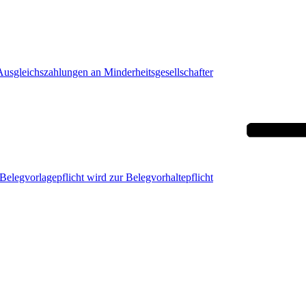
Ausgleichszahlungen an Minderheitsgesellschafter
legvorlagepflicht wird zur Belegvorhaltepflicht