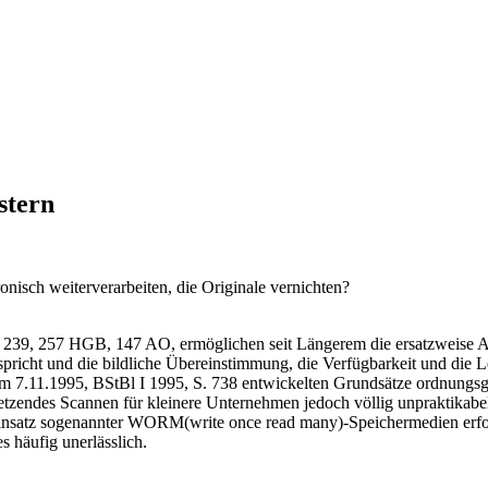
stern
nisch weiterverarbeiten, die Originale vernichten?
§ 239, 257 HGB, 147 AO, ermöglichen seit Längerem die ersatzweise 
icht und die bildliche Übereinstimmung, die Verfügbarkeit und die L
om 7.11.1995, BStBl I 1995, S. 738 entwickelten Grundsätze ordnung
etzendes Scannen für kleinere Unternehmen jedoch völlig unpraktikabe
Einsatz sogenannter WORM(write once read many)-Speichermedien erfo
s häufig unerlässlich.