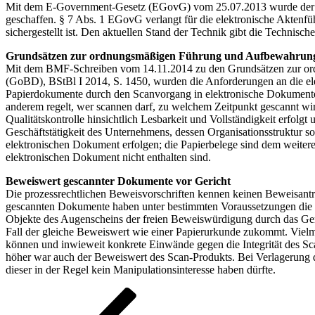
Mit dem E-Government-Gesetz (EGovG) vom 25.07.2013 wurde der re
geschaffen. § 7 Abs. 1 EGovG verlangt für die elektronische Aktenf
sichergestellt ist. Den aktuellen Stand der Technik gibt die Techni
Grundsätzen zur ordnungsmäßigen Führung und Aufbewahrung v
Mit dem BMF-Schreiben vom 14.11.2014 zu den Grundsätzen zur or
(GoBD), BStBl I 2014, S. 1450, wurden die Anforderungen an die e
Papierdokumente durch den Scanvorgang in elektronische Dokumente 
anderem regelt, wer scannen darf, zu welchem Zeitpunkt gescannt wird
Qualitätskontrolle hinsichtlich Lesbarkeit und Vollständigkeit erfolg
Geschäftstätigkeit des Unternehmens, dessen Organisationsstruktur 
elektronischen Dokument erfolgen; die Papierbelege sind dem weite
elektronischen Dokument nicht enthalten sind.
Beweiswert gescannter Dokumente vor Gericht
Die prozessrechtlichen Beweisvorschriften kennen keinen Beweisantr
gescannten Dokumente haben unter bestimmten Voraussetzungen die gl
Objekte des Augenscheins der freien Beweiswürdigung durch das Geri
Fall der gleiche Beweiswert wie einer Papierurkunde zukommt. Vielm
können und inwieweit konkrete Einwände gegen die Integrität des S
höher war auch der Beweiswert des Scan-Produkts. Bei Verlagerung de
dieser in der Regel kein Manipulationsinteresse haben dürfte.
Beitragsnavigation
Vorheriger
Beitrag