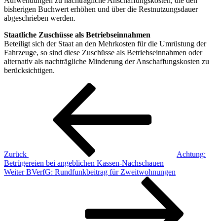
Aufwendungen zu nachträgliche Anschaffungskosten, die den
bisherigen Buchwert erhöhen und über die Restnutzungsdauer
abgeschrieben werden.
Staatliche Zuschüsse als Betriebseinnahmen
Beteiligt sich der Staat an den Mehrkosten für die Umrüstung der
Fahrzeuge, so sind diese Zuschüsse als Betriebseinnahmen oder
alternativ als nachträgliche Minderung der Anschaffungskosten zu
berücksichtigen.
Beitragsnavigation
Vorheriger
Beitrag
Zurück
Achtung:
Betrügereien bei angeblichen Kassen-Nachschauen
Nächster
Weiter
BVerfG: Rundfunkbeitrag für Zweitwohnungen
Beitrag